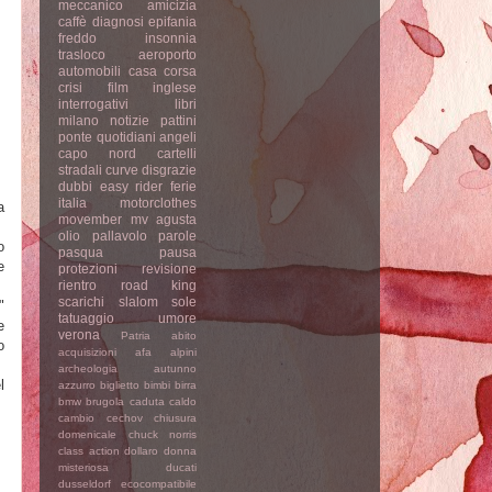
meccanico
amicizia
caffè
diagnosi
epifania
freddo
insonnia
trasloco
aeroporto
automobili
casa
corsa
crisi
film
inglese
interrogativi
libri
milano
notizie
pattini
ponte
quotidiani
angeli
capo nord
cartelli
stradali
curve
disgrazie
dubbi
easy rider
ferie
italia
motorclothes
a
movember
mv agusta
olio
pallavolo
parole
o
pasqua
pausa
e
protezioni
revisione
rientro
road king
scarichi
slalom
sole
"
tatuaggio
umore
e
verona
Patria
abito
o
acquisizioni
afa
alpini
archeologia
autunno
l
azzurro
biglietto
bimbi
birra
bmw
brugola
caduta
caldo
cambio
cechov
chiusura
domenicale
chuck norris
class action
dollaro
donna
misteriosa
ducati
dusseldorf
ecocompatibile