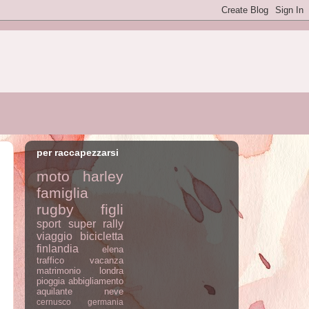
per raccapezzarsi
moto
harley
famiglia
rugby
figli
sport
super rally
viaggio
bicicletta
finlandia
elena
traffico
vacanza
matrimonio
londra
pioggia
abbigliamento
aquilante
neve
cernusco
germania