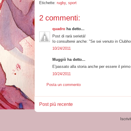
Etichette:
rugby
,
sport
2 commenti:
quadro
ha detto...
Post di rarà serietà!
Io consulterei anche: "Se sei venuto in Clubhou
10/24/2011
Muggiò ha detto...
E'passato alla storia anche per essere il prim
10/24/2011
Posta un commento
Post più recente
Iscrivi