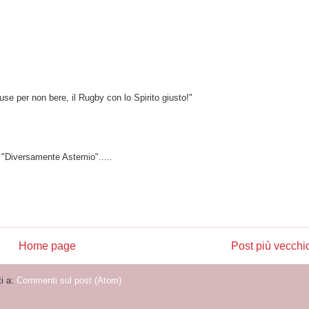
se per non bere, il Rugby con lo Spirito giusto!"
o "Diversamente Astemio".....
Home page
Post più vecchi
ti a:
Commenti sul post (Atom)