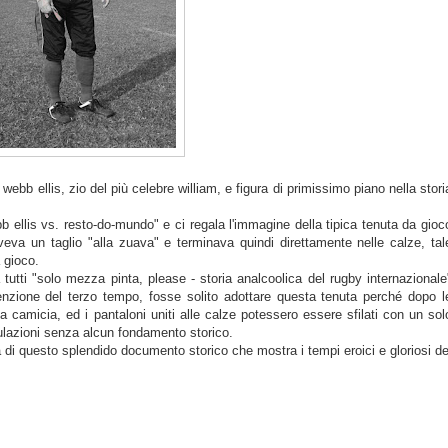
 webb ellis, zio del più celebre william, e figura di primissimo piano nella stori
bb ellis vs. resto-do-mundo" e ci regala l'immagine della tipica tenuta da gioc
veva un taglio "alla zuava" e terminava quindi direttamente nelle calze, tal
 gioco.
 tutti "solo mezza pinta, please - storia analcoolica del rugby internazionale
nvenzione del terzo tempo, fosse solito adottare questa tenuta perché dopo l
 la camicia, ed i pantaloni uniti alle calze potessero essere sfilati con un sol
culazioni senza alcun fondamento storico.
 di questo splendido documento storico che mostra i tempi eroici e gloriosi de