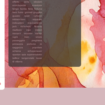
effetto serra
elezioni
enciclopedie
evasione
fango
favola
fiera
fortuna
freni
fumo
giornali
goggles
guasto
i-pad
i-phone
imbianchino
imparare
indicazioni
inqunamento
jack nicholson
lituania
marlboro man
misteri
monaco
monster
niente
night train
onore
passeggino
preghiera
primavera
profumo
re
saggezza popolare
schiena
schopenauer
spartan
spia
superenalotto
tailleur
tangenziale
tasse
tè
villania
o