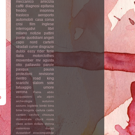
meccanico
amicizia
caffè
diagnosi
epifania
freddo
insonnia
trasloco
aeroporto
automobili
casa
corsa
crisi
film
inglese
interrogativi
libri
milano
notizie
pattini
ponte
quotidiani
angeli
capo nord
cartelli
stradali
curve
disgrazie
dubbi
easy rider
ferie
italia
motorclothes
movember
mv agusta
olio
pallavolo
parole
pasqua
pausa
protezioni
revisione
rientro
road king
scarichi
slalom
sole
tatuaggio
umore
verona
Patria
abito
o
acquisizioni
afa
alpini
archeologia
autunno
azzurro
biglietto
bimbi
birra
bmw
brugola
caduta
caldo
cambio
cechov
chiusura
domenicale
chuck norris
class action
dollaro
donna
misteriosa
ducati
dusseldorf
ecocompatibile