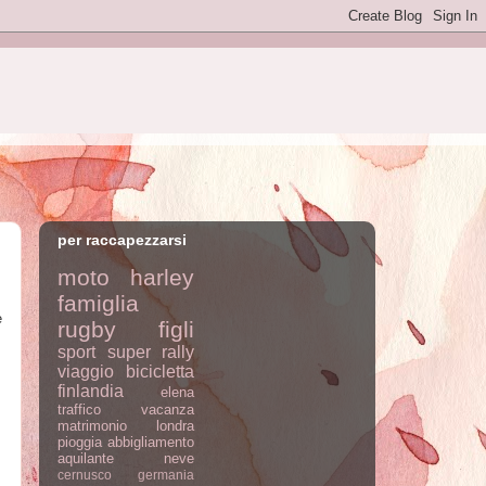
per raccapezzarsi
moto
harley
famiglia
e
rugby
figli
sport
super rally
viaggio
bicicletta
finlandia
elena
traffico
vacanza
matrimonio
londra
pioggia
abbigliamento
aquilante
neve
cernusco
germania