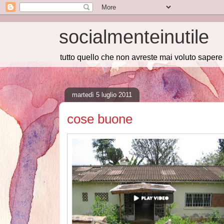
socialmenteinutile
tutto quello che non avreste mai voluto saper
martedì 5 luglio 2011
cose buone