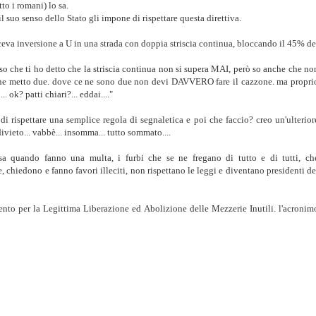
to i romani) lo sa.
l suo senso dello Stato gli impone di rispettare questa direttiva.
eva inversione a U in una strada con doppia striscia continua, bloccando il 45% de
 so che ti ho detto che la striscia continua non si supera MAI, però so anche che no
ce ne metto due. dove ce ne sono due non devi DAVVERO fare il cazzone. ma propri
. ok? patti chiari?... eddai...."
 di rispettare una semplice regola di segnaletica e poi che faccio? creo un'ulterior
ieto... vabbè... insomma... tutto sommato....
sa quando fanno una multa, i furbi che se ne fregano di tutto e di tutti, ch
chiedono e fanno favori illeciti, non rispettano le leggi e diventano presidenti de
ento per la Legittima Liberazione ed Abolizione delle Mezzerie Inutili. l'acronim