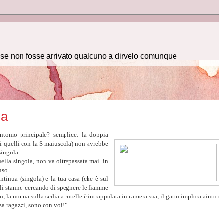
e se non fosse arrivato qualcuno a dirvelo comunque
ia
sintomo principale? semplice: la doppia
 (di quelli con la S maiuscola) non avrebbe
singola.
ella singola, non va oltrepassata mai. in
uso.
ontinua (singola) e la tua casa (che è sul
igli stanno cercando di spegnere le fiamme
, la nonna sulla sedia a rotelle è intrappolata in camera sua, il gatto implora aiuto 
rza ragazzi, sono con voi!".