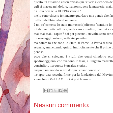
questo un cittadino coscienzioso (un "cives" avrebbero det
egli si macera nel dolore, ma non supera la mezzeria. mai. i
e allora perché la DOPPIA striscia?
me lo sono chiesto ieri mentre guardavo una panda che fac
traffico dell'hinterland milanese.
è un po' come se lo stato (minuscolo) dicesse "senti, io lo
mi dai mai retta. allora guarda caro cittadino, che qui 
mai-mai-mai... capito? dai per piacere... stavolta sono serio..
un messaggio misero, svilente, patetico.
ma come: io che sono lo Stato, il Paese, la Patria ti dico
segnale, ammettendo quindi implicitamente che il primo div
penoso.
ecco che si spiegano i vigili che quasi chiedono scu
spadroneggiano, che evadono le tasse, allungano mazzette, 
consiglio... ma questa è un'altra storia...
auspico un mondo senza doppie strisce continue.
...e apro una raccolta firme per la fondazione del Movim
viene fuori MoLLAMI... ci si può lavorare...
Nessun commento: