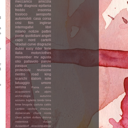
meccanico
amicizia
caffè
diagnosi
epifania
freddo
insonnia
trasloco
aeroporto
l
automobili
casa
corsa
crisi
film
inglese
interrogativi
libri
n
milano
notizie
pattini
o
ponte
quotidiani
angeli
capo nord
cartelli
stradali
curve
disgrazie
e
dubbi
easy rider
ferie
italia
motorclothes
movember
mv agusta
olio
pallavolo
parole
e
pasqua
pausa
l
protezioni
revisione
rientro
road king
scarichi
slalom
sole
tatuaggio
umore
o
verona
Patria
abito
acquisizioni
afa
alpini
archeologia
autunno
azzurro
biglietto
bimbi
birra
bmw
brugola
caduta
caldo
cambio
cechov
chiusura
domenicale
chuck norris
class action
dollaro
donna
misteriosa
ducati
dusseldorf
ecocompatibile