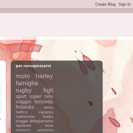
per raccapezzarsi
moto
harley
famiglia
rugby
figli
sport
super rally
viaggio
bicicletta
finlandia
elena
traffico
vacanza
matrimonio
londra
e
pioggia
abbigliamento
aquilante
neve
cernusco
germania