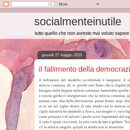
socialmenteinutile
tutto quello che non avreste mai voluto saper
giovedì 27 maggio 2010
il fallimento della democraz
il fallimento del modello occidentale è lampante. il 
striscia continua. eh, si. perché uno Stato che si rispetti
bisogno della doppia striscia continua. basterebbe quella 
a scuola guida ci insegnavano che la striscia continua, qu
nessun caso. fine della discussione. punto fermo. stop. chi
se tu sei sul ciglio destro di una strada con la striscia c
ciglio sinistro) sta andando a fuoco, tua moglie e i tuoi f
come possono e di salvare i pochi averi risparmiati dal rogo
il cane è quasi croccante, la sola cosa da fare è gridare "fo
c'è la striscia singola. quindi la strada non si attraversa.