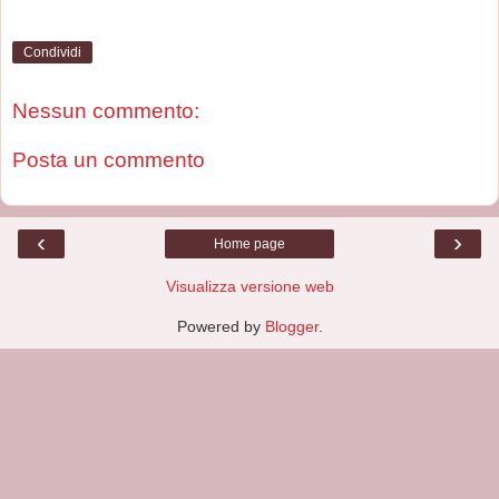
Condividi
Nessun commento:
Posta un commento
‹
›
Home page
Visualizza versione web
Powered by
Blogger
.