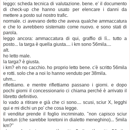
leggo: scheda tecnica di valutazione. bene. e' il documento
di check-up che hanno usato per elencare i danni da
mettere a posto sul nostro trafic.
normale. ci avevano detto che aveva qualche ammaccatura
e che lo avrebbero sistemato come nuovo. e sono stati di
parola.
leggo ancora: ammaccatura di qui, graffio di lì... tutto a
posto... la targa è quella giusta.... i km sono 56mila....
alt.
ho letto male.
la targa? è giusta.
i km? eh no cacchio. ho proprio letto bene. c'è scritto 56mila
e rotti. solo che a noi lo hanno venduto per 38mila.
uhm...
riflettiamo. e mentre riflettiamo passano i giorni. e dopo
pochi giorni il concessionario ci chiama perché è arrivato il
libretto definitivo.
lo vado a ritirare e già che ci sono.... scusi, sciur X, legghi
qui e mi dichi un po' che cosa legge.
il venditur prende il foglio incriminato. "non capisco sciur
luretun (che sarebbe loretoni in dialetto meneghino)... 5mila
km?"