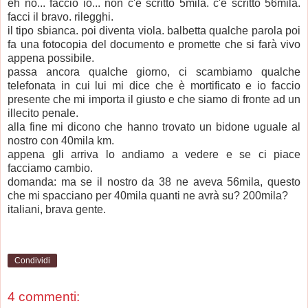
eh no... faccio io... non c'è scritto 5mila. c'è scritto 56mila.
facci il bravo. rilegghi.
il tipo sbianca. poi diventa viola. balbetta qualche parola poi
fa una fotocopia del documento e promette che si farà vivo
appena possibile.
passa ancora qualche giorno, ci scambiamo qualche
telefonata in cui lui mi dice che è mortificato e io faccio
presente che mi importa il giusto e che siamo di fronte ad un
illecito penale.
alla fine mi dicono che hanno trovato un bidone uguale al
nostro con 40mila km.
appena gli arriva lo andiamo a vedere e se ci piace
facciamo cambio.
domanda: ma se il nostro da 38 ne aveva 56mila, questo
che mi spacciano per 40mila quanti ne avrà su? 200mila?
italiani, brava gente.
Condividi
4 commenti: