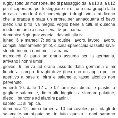
rugby sotto un monsone, rito di passaggio dalla u10 alla u12
per il caponano, per festeggiare mi offrono una grappa fatta
in casa. sono le 4 del pomeriggio. i draghi viola mi dicono
che la grappa è stata un errore. per annacquarla ci bevo
dietro una birra. va meglio. voglio bene a tutti. in qualche
modo torniamo a casa. cena, tv, poi nanna.
domenica 5 giugno: vegetali davanti alla tv.
lunedi 6 e martedi 7: solita routine. lavoro, lavoro, lavoro,
compiti, allenamento (mio), cucina-sparecchia-rassetta-lava-
stendi-rincorri-i-nani-mettili-a-nanna.
mercoledi 8: parto ad orario assurdo per la germania,
arrivano i nonni umbri.
giovedi 9: arrivo ad orario assurdo dalla germania e mi
fiondo al campo di ragbi dove (forse) ho un app.to per un
aperitivo a base di birra e salamelle. tasso alcolico non
pervenuto.
venerdi 10: dalle 12 alle 02 turni vari dietro le piastre a
grigliare salamelle, dietro alle friggitrici a sfornare patatine,
dietro il bancone ad elargire panini.
sabato 11: si replica.
domenica 12: prima torneo a 10 coi coyotes, poi ridagli di
salamelle-panini-patatine. in tutto questo i nani saranno