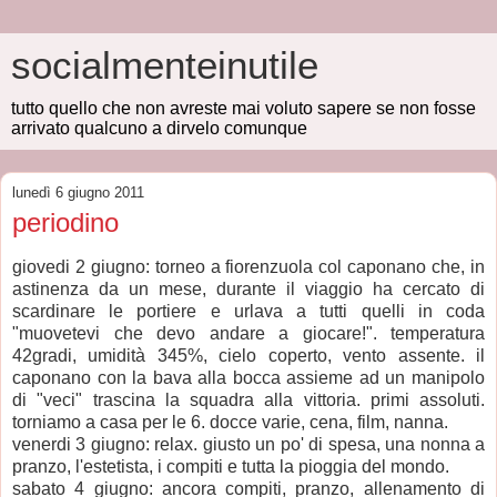
socialmenteinutile
tutto quello che non avreste mai voluto sapere se non fosse
arrivato qualcuno a dirvelo comunque
lunedì 6 giugno 2011
periodino
giovedi 2 giugno: torneo a fiorenzuola col caponano che, in
astinenza da un mese, durante il viaggio ha cercato di
scardinare le portiere e urlava a tutti quelli in coda
"muovetevi che devo andare a giocare!". temperatura
42gradi, umidità 345%, cielo coperto, vento assente. il
caponano con la bava alla bocca assieme ad un manipolo
di "veci" trascina la squadra alla vittoria. primi assoluti.
torniamo a casa per le 6. docce varie, cena, film, nanna.
venerdi 3 giugno: relax. giusto un po' di spesa, una nonna a
pranzo, l'estetista, i compiti e tutta la pioggia del mondo.
sabato 4 giugno: ancora compiti, pranzo, allenamento di