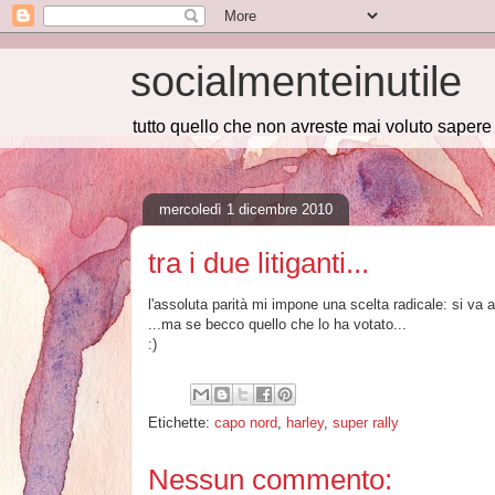
socialmenteinutile
tutto quello che non avreste mai voluto saper
mercoledì 1 dicembre 2010
tra i due litiganti...
l'assoluta parità mi impone una scelta radicale: si va a 
...ma se becco quello che lo ha votato...
:)
Etichette:
capo nord
,
harley
,
super rally
Nessun commento: