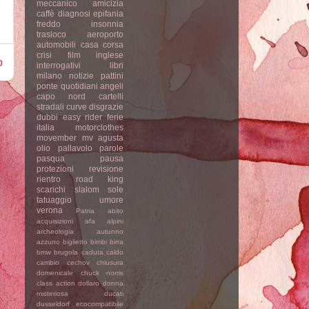
meccanico
amicizia
caffè
diagnosi
epifania
freddo
insonnia
trasloco
aeroporto
automobili
casa
corsa
crisi
film
inglese
o
interrogativi
libri
milano
notizie
pattini
ponte
quotidiani
angeli
capo nord
cartelli
stradali
curve
disgrazie
dubbi
easy rider
ferie
italia
motorclothes
movember
mv agusta
olio
pallavolo
parole
pasqua
pausa
protezioni
revisione
rientro
road king
scarichi
slalom
sole
tatuaggio
umore
verona
Patria
abito
acquisizioni
afa
alpini
archeologia
autunno
azzurro
biglietto
bimbi
birra
bmw
brugola
caduta
caldo
cambio
cechov
chiusura
domenicale
chuck norris
class action
dollaro
donna
misteriosa
ducati
dusseldorf
ecocompatibile