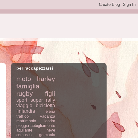
per raccapezzarsi
moto
harley
famiglia
rugby
figli
sport
super rally
viaggio
bicicletta
finlandia
elena
traffico
vacanza
matrimonio
londra
pioggia
abbigliamento
aquilante
neve
cernusco
germania