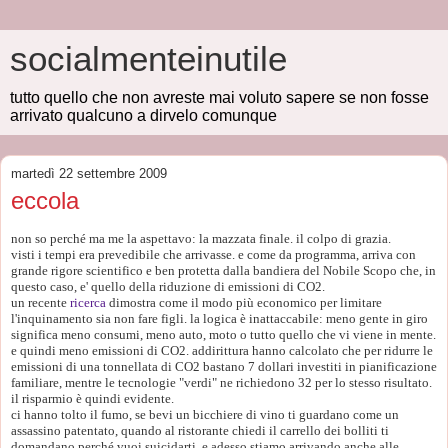
socialmenteinutile
tutto quello che non avreste mai voluto sapere se non fosse
arrivato qualcuno a dirvelo comunque
martedì 22 settembre 2009
eccola
non so perché ma me la aspettavo: la mazzata finale. il colpo di grazia.
visti i tempi era prevedibile che arrivasse. e come da programma, arriva con
grande rigore scientifico e ben protetta dalla bandiera del Nobile Scopo che, in
questo caso, e' quello della riduzione di emissioni di CO2.
un recente
ricerca
dimostra come il modo più economico per limitare
l'inquinamento sia non fare figli. la logica è inattaccabile: meno gente in giro
significa meno consumi, meno auto, moto o tutto quello che vi viene in mente.
e quindi meno emissioni di CO2. addirittura hanno calcolato che per ridurre le
emissioni di una tonnellata di CO2 bastano 7 dollari investiti in pianificazione
familiare, mentre le tecnologie "verdi" ne richiedono 32 per lo stesso risultato.
il risparmio è quindi evidente.
ci hanno tolto il fumo, se bevi un bicchiere di vino ti guardano come un
assassino patentato, quando al ristorante chiedi il carrello dei bolliti ti
domandano perché vuoi suicidarti, e adesso stiamo arrivando anche alle