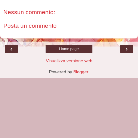
Nessun commento:
Posta un commento
‹
›
Home page
Visualizza versione web
Powered by
Blogger
.